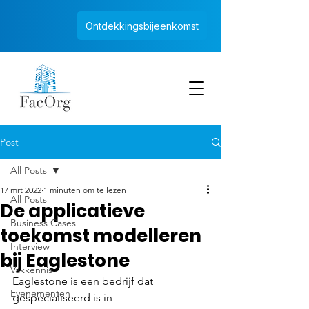
Ontdekkingsbijeenkomst
Post
All Posts
17 mrt 2022
1 minuten om te lezen
All Posts
De applicatieve
Business Cases
toekomst modelleren
Interview
bij Eaglestone
Vakkennis
Eaglestone is een bedrijf dat 
Evenementen
gespecialiseerd is in 