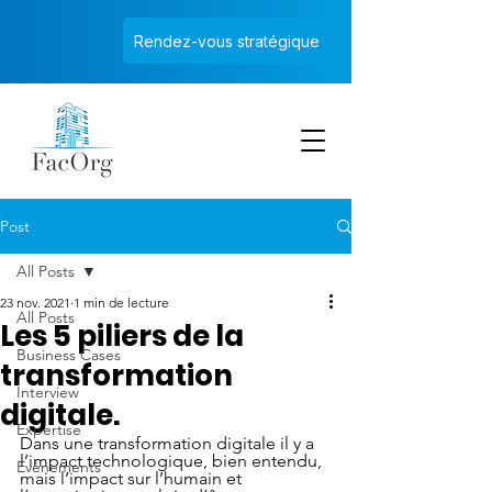
Rendez-vous stratégique
Post
All Posts
23 nov. 2021
1 min de lecture
All Posts
Les 5 piliers de la
Business Cases
transformation
Interview
digitale.
Expertise
Dans une transformation digitale il y a 
l’impact technologique, bien entendu, 
Evènements
mais l’impact sur l’humain et 