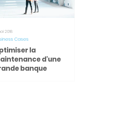
ai 2018
siness Cases
ptimiser la
aintenance d'une
rande banque
P Paribas Fortis BNPPF est l'une des
incipales sociétés bancaires de
lgique. Son département
ilitaire gère un portefeuille de...