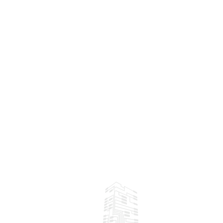
Me
Not
Not