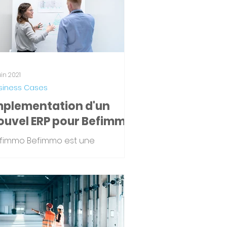
uin 2021
siness Cases
mplementation d'un
ouvel ERP pour Befimmo
fimmo Befimmo est une
portante société immobilière
glementée (SIR) en Belgique. En
20, leur valeur d'investissement
obilier...