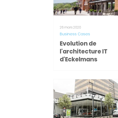
26 mars 2020
Business Cases
Evolution de
l'architecture IT
d'Eckelmans
Eckelmans Eckelmans Immobi
un acteur actif dans le do
l'immobilier et opère en tan
promoteur, gestionnaire locat