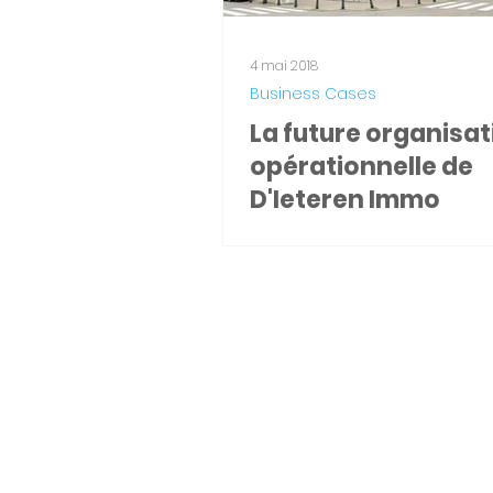
4 mai 2018
Business Cases
La future organisat
opérationnelle de
D'Ieteren Immo
D'Ieteren Immo D'Ieteren es
importante société belge a
dans le secteur automobile
1805. Elle a constitué un portef