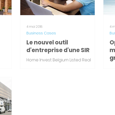
4 mai 2018
4 m
Business Cases
Bu
Le nouvel outil
O
d'entreprise d'une SIR
m
g
Home Invest Belgium Listed Real
Estate Company Revenus : 19 M€
lier est
BN
(31/12/2016) 2000+ locataires 190 000
maine de
pr
m² Contexte Le projet a été initié...
t que
Be
if...
fac