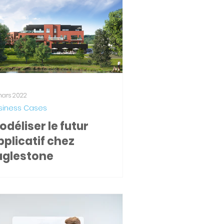
mars 2022
siness Cases
odéliser le futur
pplicatif chez
aglestone
glestone est une société
écialisée dans le développement
 l'investissement immobilier. Ils
quièrent et convertissent des...