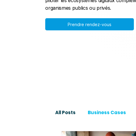
piloter les écosystèmes digitaux complex
organismes publics ou privés.
Prendre rendez-vous
All Posts
Business Cases