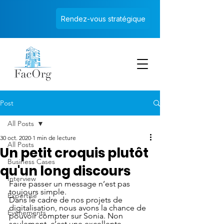
Rendez-vous stratégique
Post
All Posts
30 oct. 2020
1 min de lecture
All Posts
Un petit croquis plutôt
Business Cases
qu'un long discours
Interview
Faire passer un message n’est pas 
toujours simple.
Expertise
Dans le cadre de nos projets de 
digitalisation, nous avons la chance de 
Evènements
pouvoir compter sur Sonia. Non 
seulement, c’est une excellente 