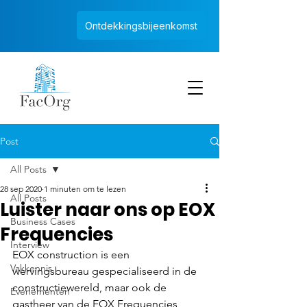
Ontdekkingsbijeenkomst
Post
All Posts
28 sep 2020
1 minuten om te lezen
All Posts
Luister naar ons op EOX
Business Cases
Frequencies
Interview
EOX construction is een 
Vakkennis
wervingsbureau gespecialiseerd in de 
constructiewereld, maar ook de 
Evenementen
gastheer van de EOX Frequencies 